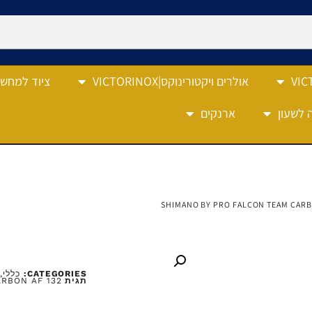
אולרים ויקטורינוקס|VICTORINOX
ציוד למחש
 לשעון
ארנקים
/ SHIMANO BY PRO FALCON TEAM CARB
CATEGORIES:
כללי
,
תגית
RBON AF 132