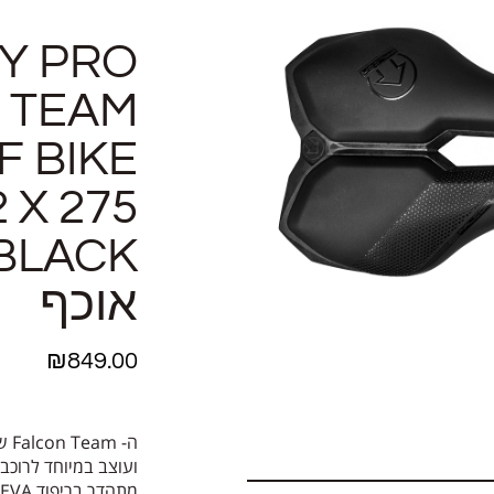
Y PRO
 TEAM
F BIKE
 X 275
אוכף
₪
849.00
ועוצב במיוחד לרוכבי
מ