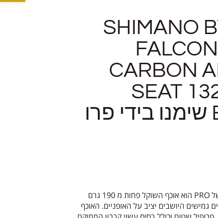
SHIMANO B
FALCON
CARBON A
SEAT 132
BLACK שימנו בידי פרו
ה- Falcon Team של PRO הוא אוכף השוקל פחות מ 190 גרם
ם גמישים היושבים יציב על האופניים. האוכף
תהדר בריפוד EVA, פרופיל שטוח וכולל בסיס עשוי קרבון הממוקם