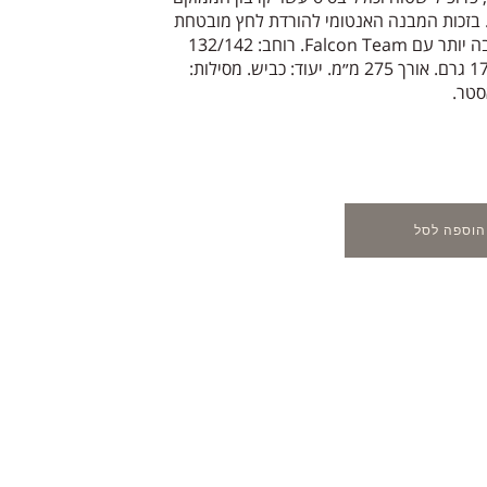
. בזכות המבנה האנטומי להורדת לחץ מובטחת
לכם חווית רכיבה טובה יותר עם Falcon Team. רוחב: 132/142
מ״מ. משקל: 176/182 גרם. אורך 275 מ״מ. יעוד: כביש. מסילות:
סטר.
הוספה לסל