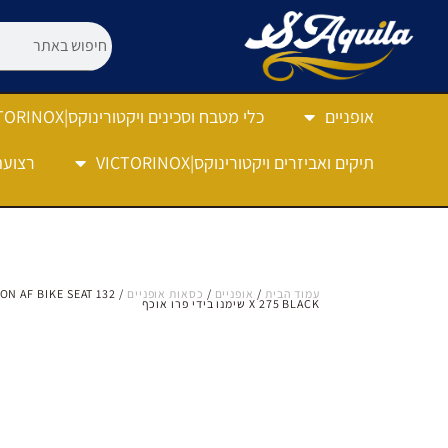
אופניים
כלי מטבח וסכינים ויקטורינוקס|VICTORINOX
תיקים ואביזרים ויקטורינוקס|VICTORINOX
רצועה
עמוד הבית
/
אופניים
/
כסאות אופניים
ON AF BIKE SEAT 132
X 275 BLACK שימנו בידי פרו אוכף