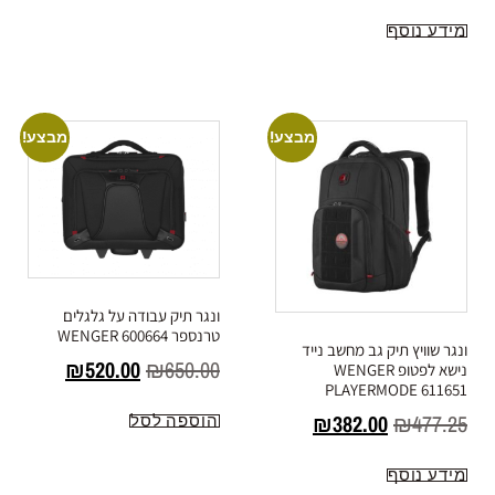
מידע נוסף
מבצע!
מבצע!
ונגר תיק עבודה על גלגלים
טרנספר 600664 WENGER
ונגר שוויץ תיק גב מחשב נייד
₪
520.00
₪
650.00
נישא לפטופ WENGER
PLAYERMODE 611651
₪
382.00
₪
477.25
הוספה לסל
מידע נוסף