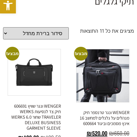
פתח סרגל
תיקי גלגלים
מציגים את כל ⁦11⁩ התוצאות
מבצע!
מבצע!
WENGER ונגר שוויץ 606691
תיק צד לנסיעות WERKS
WENGER ונגר טרנספר תיק
TRAVELER שחור WERKS 6.0
מנהלים על גלגלים למחשב 16
DELUXE BUSINESS
אינץ מסמכים וביגוד 600664
GARMENT SLEEVE
₪
520.00
₪
650.00