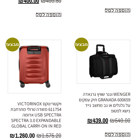
₪
400.00
₪
499.50
הוספה לסל
הוספה לסל
מבצע!
מבצע!
WENGER ונגר שוויץ גרנאדה
600659 GRANADA תיק עסקים
ויקטורינוקס VICTORINOX
על גלגלים או גב מחשב נייד
611754 מזוודה טרולי מתרחבת
נישא לפטופ
USB SPECTRA אדומה
₪
439.00
₪
549.00
SPECTRA 3.0 EXPANDABLE
GLOBAL CARRY-ON IN RED
₪
1,260.00
₪
1,575.20
הוספה לסל