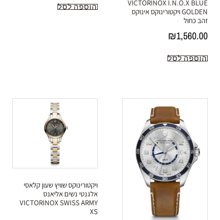
VICTORINOX I.N.O.X BLUE
הוספה לסל
GOLDEN ויקטורינוקס אינוקס
זהב כחול
₪
1,560.00
הוספה לסל
ויקטורינוקס שוויץ שעון קלאסי
אלגנטי נשים אליאנס
VICTORINOX SWISS ARMY
XS