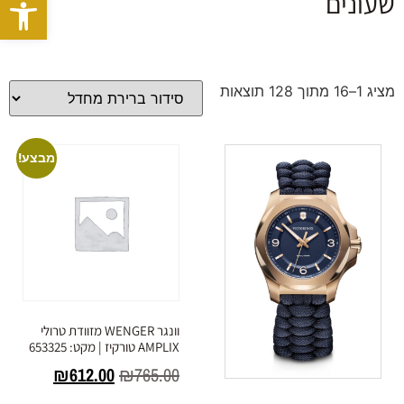
פתח סרגל
שעונים
מציג 1–16 מתוך 128 תוצאות
מבצע!
וונגר WENGER מזוודת טרולי
AMPLIX טורקיז | מקט: 653325
₪
612.00
₪
765.00