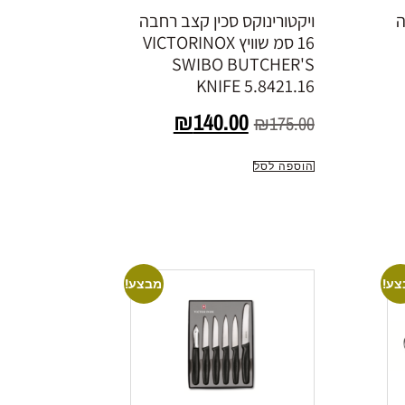
ה
ויקטורינוקס סכין קצב רחבה
16 סמ שוויץ VICTORINOX
SWIBO BUTCHER'S
KNIFE 5.8421.16
₪
140.00
₪
175.00
הוספה לסל
צע!
מבצע!