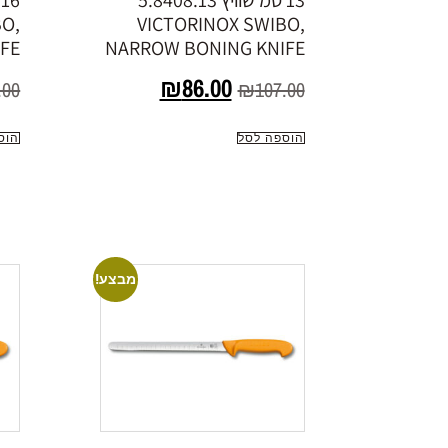
13 סמ שוויץ 5.8408.13
BO,
VICTORINOX SWIBO,
FE
NARROW BONING KNIFE
₪
86.00
.00
₪
107.00
הוספה לסל
הוס
מבצע!