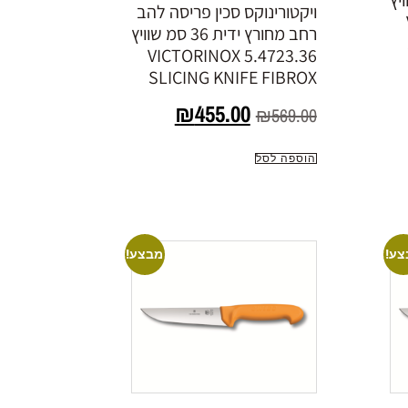
סמ שוויץ
ויקטורינוקס סכין פריסה להב
רחב מחורץ ידית 36 סמ שוויץ
5.4723.36 VICTORINOX
SLICING KNIFE FIBROX
₪
455.00
₪
569.00
הוספה לסל
צע!
מבצע!