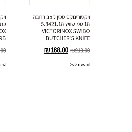
ויקטורינוקס סכין קצב רחבה
ויק
18 סמ שוויץ 5.8421.18
OX
VICTORINOX SWIBO
L9B
BUTCHER'S KNIFE
₪
168.00
.00
₪
210.00
הוספה לסל
מיד