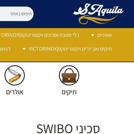
אופניים
כלי מטבח וסכינים ויקטורינוקס|VICTORINOX
תיקים ואביזרים ויקטורינוקס|VICTORINOX
רצועה
תיקים
אולרים
סכיני SWIBO