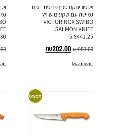
ויקטורינוקס סכין פריסת דגים
ויק
גמישה עם שקעים שוויץ
גמי
BO
VICTORINOX SWIBO
FE
SALMON KNIFE
.30
5.8441.25
₪
202.00
.00
₪
253.00
הוספה לסל
הוס
מבצע!