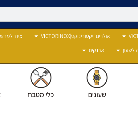
אולרים ויקטורינוקס|VICTORINOX
ציוד למחש
 לשעון
ארנקים
שעונים
כלי מטבח
צ