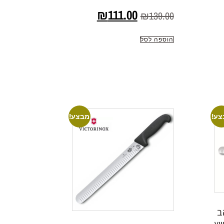
₪
111.00
₪
139.00
הוספה לסל
צע!
מבצע!
ב