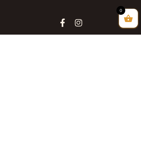
0
WEBISRAEL.NET - אתר תדמית לעסק
WING.CO.IL - אחסון אתר וורדפרס