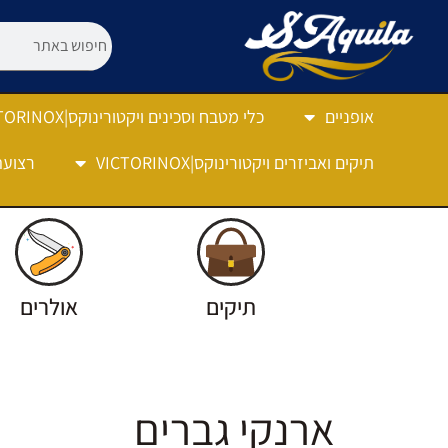
אופניים
כלי מטבח וסכינים ויקטורינוקס|VICTORINOX
תיקים ואביזרים ויקטורינוקס|VICTORINOX
רצועה
תיקים
אולרים
ארנקי גברים