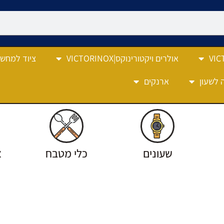
אולרים ויקטורינוקס|VICTORINOX
ציוד למחש
 לשעון
ארנקים
שעונים
כלי מטבח
צ