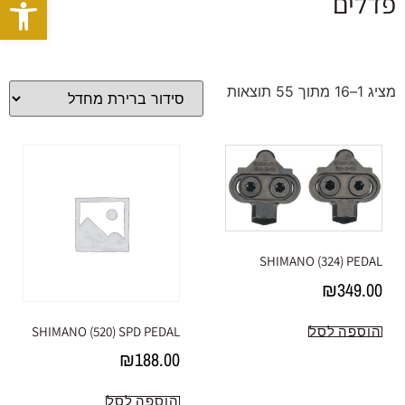
פתח סרגל
פדלים
מציג 1–16 מתוך 55 תוצאות
SHIMANO (324) PEDAL
₪
349.00
הוספה לסל
SHIMANO (520) SPD PEDAL
₪
188.00
הוספה לסל